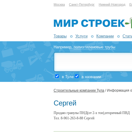
Москва
Санкт-Петербург
Нижний Новгород
Е
Товары
Услуги
Компании
Стат
Например,
полиэтиленовые трубы
в Туле
в названии
Строительные компании Тула
/ Информация о
Сергей
Продаю гранулы ПНД(от 2-х тон),вторичный ПВД
Тел. 8-961-263-8-88 Сергей