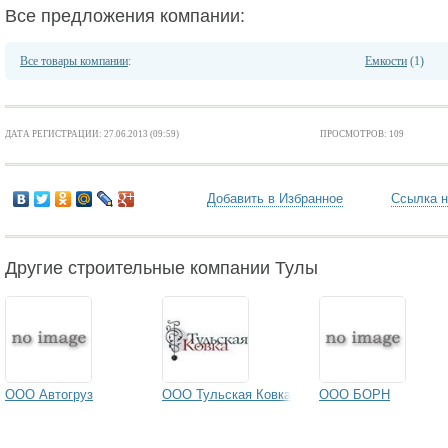
Все предложения компании:
Все товары компании
:
Емкости
(1)
ДАТА РЕГИСТРАЦИИ: 27.06.2013 (09:59)
ПРОСМОТРОВ: 109
Добавить в Избранное
Ссылка н
Другие строительные компании Тулы
ООО Автогруз
ООО Тульская Ковка
ООО БОРН