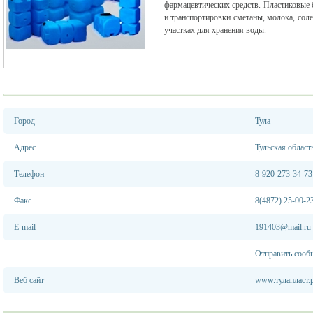
фармацевтических средств. Пластиковые 
и транспортировки сметаны, молока, солен
участках для хранения воды.
Город
Тула
Адрес
Тульская область
Телефон
8-920-273-34-73
Факс
8(4872) 25-00-2
E-mail
191403@mail.ru
Отправить сооб
Веб сайт
www.тулапласт.