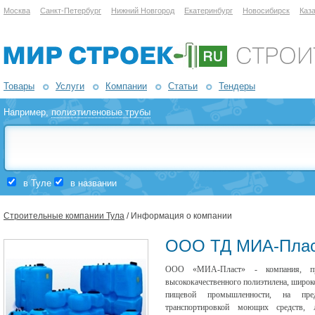
Москва
Санкт-Петербург
Нижний Новгород
Екатеринбург
Новосибирск
Каз
Товары
Услуги
Компании
Статьи
Тендеры
Например,
полиэтиленовые трубы
в Туле
в названии
Строительные компании Тула
/ Информация о компании
ООО ТД МИА-Пла
ООО «МИА-Пласт» - компания, пре
высококачественного полиэтилена, широко
пищевой промышленности, на пре
транспортировкой моющих средств, 