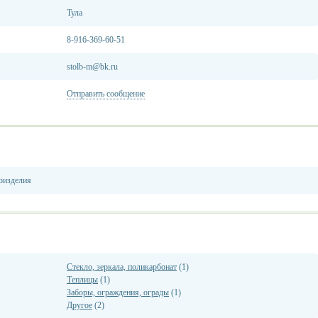
Тула
8-916-369-60-51
stolb-m@bk.ru
Отправить сообщение
оизделия
Стекло, зеркала, поликарбонат
(1)
Теплицы
(1)
Заборы, ограждения, ограды
(1)
Другое
(2)