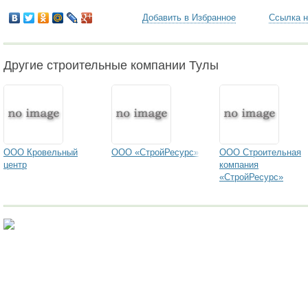
Добавить в Избранное
Ссылка н
Другие строительные компании Тулы
ООО Кровельный
ООО «СтройРесурс»
ООО Строительная
центр
компания
«СтройРесурс»