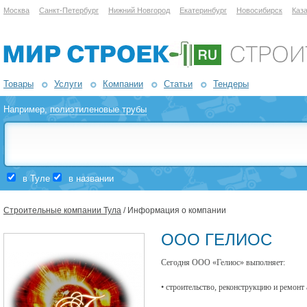
Москва
Санкт-Петербург
Нижний Новгород
Екатеринбург
Новосибирск
Каз
Товары
Услуги
Компании
Статьи
Тендеры
Например,
полиэтиленовые трубы
в Туле
в названии
Строительные компании Тула
/ Информация о компании
ООО ГЕЛИОС
Сегодня ООО «Гелиос» выполняет:
• строительство, реконструкцию и ремонт