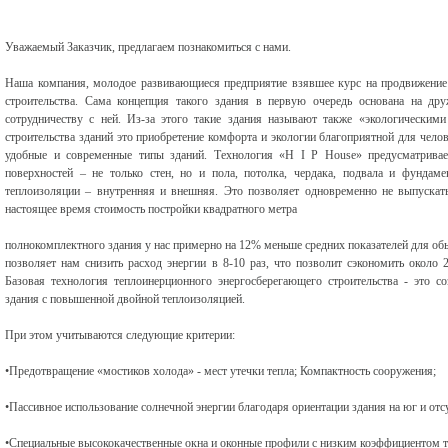
Уважаемый Заказчик, предлагаем познакомиться с нами.
Наша компания, молодое развивающиеся предприятие взявшее курс на продвижение
строительства. Сама концепция такого здания в первую очередь основана на д
сотрудничеству с ней. Из-за этого такие здания называют также «экологическим
строительства зданий это приобретение комфорта и экологии благоприятной для чело
удобные и современные типы зданий. Технология «H I P House» предусматрива
поверхностей – не только стен, но и пола, потолка, чердака, подвала и фундам
теплоизоляции – внутренняя и внешняя. Это позволяет одновременно не выпускать
настоящее время стоимость постройки квадратного метра
полнокомплектного здания у нас примерно на 12% меньше средних показателей для об
позволяет нам снизить расход энергии в 8-10 раз, что позволит сэкономить около 
Базовая технология теплоинерционного энергосберегающего строительства - это с
здания с повышенной двойной теплоизоляцией.
При этом учитываются следующие критерии:
•Предотвращение «мостиков холода» - мест утечки тепла; Компактность сооружения;
•Пассивное использование солнечной энергии благодаря ориентации здания на юг и отс
•Специальные высококачественные окна и оконные профили с низким коэффициентом