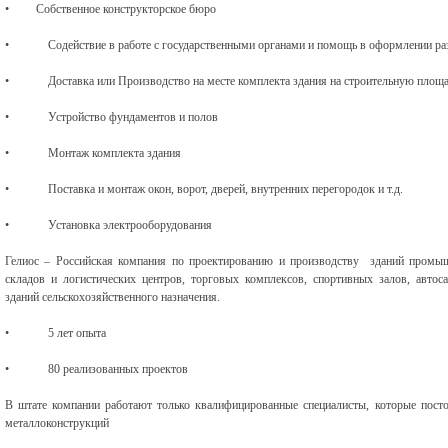
• Собственное конструкторское бюро
• Содействие в работе с государственными органами и помощь в оформлении ра
• Доставка или Производство на месте комплекта здания на строительную площ
• Устройство фундаментов и полов
• Монтаж комплекта здания
• Поставка и монтаж окон, ворот, дверей, внутренних перегородок и т.д.
• Установка электрооборудования
Гелиос – Российская компания по проектированию и производству зданий промышл
складов и логистических центров, торговых комплексов, спортивных залов, автос
зданий сельскохозяйственного назначения.
• 5 лет опыта
• 80 реализованных проектов
В штате компании работают только квалифицированные специалисты, которые пост
металлоконструкций