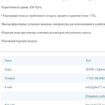
•Герметичность здания: n50<0,6/ч;
• Рекуперация тепла из отработанного воздуха, процент сохранения тепла >75%;
•Высокоэффективные установки экономии электричества для использования в хозяйс
•Подогрев воды при помощи солнечных коллекторов или теплового насоса;
•Пассивный подогрев воздуха.
Город
Тула
Адрес
301840. г.Ефрем
Телефон
+7 910 588 6862
E-mail
info@gelios71.ru
Отправить сооб