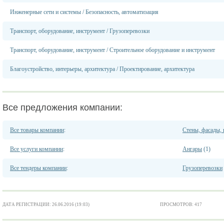
Инженерные сети и системы
/
Безопасность, автоматизация
Транспорт, оборудование, инструмент
/
Грузоперевозки
Транспорт, оборудование, инструмент
/
Строительное оборудование и инструмент
Благоустройство, интерьеры, архитектура
/
Проектирование, архитектура
Все предложения компании:
Все товары компании
:
Стены, фасады,
Все услуги компании
:
Ангары
(1)
Все тендеры компании
:
Грузоперевозки
ДАТА РЕГИСТРАЦИИ: 26.06.2016 (19:03)
ПРОСМОТРОВ: 417