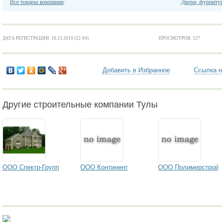
Все товары компании
:
Двери, фурниту
ДАТА РЕГИСТРАЦИИ: 16.11.2010 (22:04)
ПРОСМОТРОВ: 127
Добавить в Избранное
Ссылка н
Другие строительные компании Тулы
ООО Спектр-Групп
ООО Континент
ООО Полимерстрой