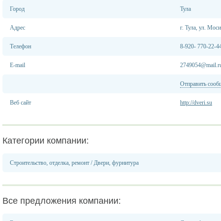
Город
Тула
Адрес
г. Тула, ул. Мо
Телефон
8-920- 770-22-4
E-mail
2749054@mail.r
Отправить сооб
Веб сайт
http://dveri.su
Категории компании:
Строительство, отделка, ремонт
/
Двери, фурнитура
Все предложения компании: