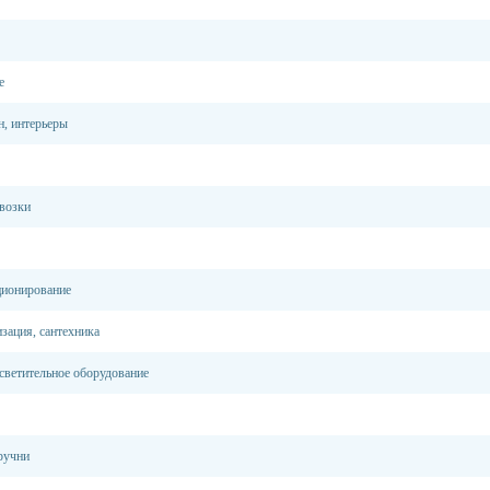
е
н, интерьеры
возки
ционирование
зация, сантехника
светительное оборудование
ручни