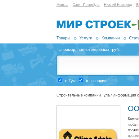
Москва
Санкт-Петербург
Нижний Новгород
Е
Товары
Услуги
Компании
Стат
Например,
полиэтиленовые трубы
в Туле
в названии
Строительные компании Тула
/ Информация о
ОО
Компан
любят
предла
процес