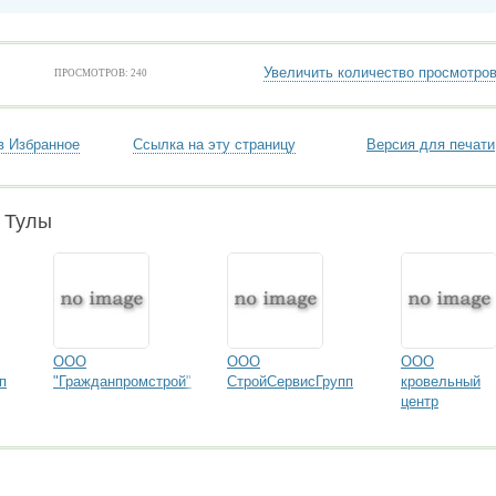
Увеличить количество просмотро
ПРОСМОТРОВ: 240
в Избранное
Ссылка на эту страницу
Версия для печати
 Тулы
ООО
ООО
ООО
п
"Гражданпромстрой"
СтройСервисГрупп
кровельный
центр