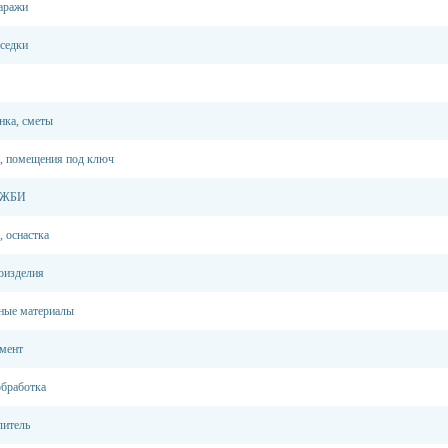
гаражи
еседки
нка, сметы
, помещения под ключ
, ЖБИ
, оснастка
оизделия
ные материалы
емент
обработка
литель