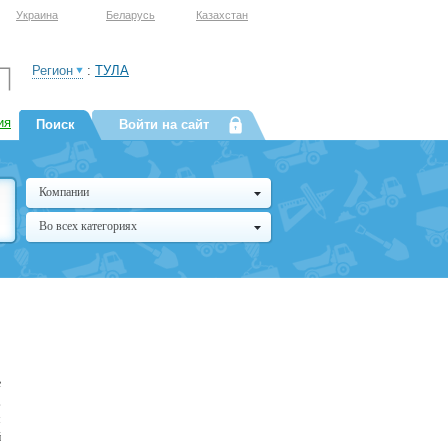
Украина
Беларусь
Казахстан
Регион
:
ТУЛА
ия
Поиск
Войти на сайт
Компании
Во всех категориях
е
,
м
й