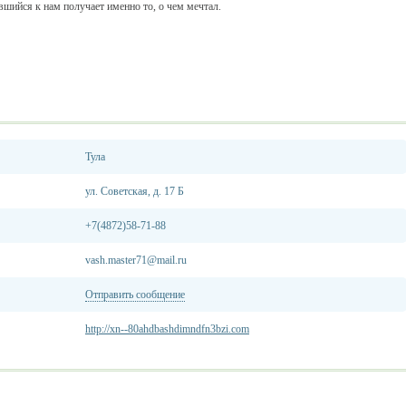
вшийся к нам получает именно то, о чем мечтал.
Тула
ул. Советская, д. 17 Б
+7(4872)58-71-88
vash.master71@mail.ru
Отправить сообщение
http://xn--80ahdbashdimndfn3bzi.com