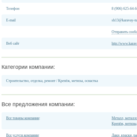
Телефон
8 (906) 625-64-6
E-mail
sh13@karavay-tu
Отправить сооб
Веб сайт
http://www.karav
Категории компании:
Строительство, отделка, ремонт
/
Крепёж, метизы, оснастка
Все предложения компании:
Все товары компании
:
Металл, металл
Крепёж, метизы,
Все услуги компании
:
Лаки, краски, р