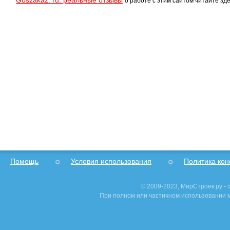
Goszakaz. ru: реальные отзывы
о работе с этим сайтом читайте зде
Помощь
Условия использования
Политика ко
© 2009-2023, МирСтроек.ру -
При полном или частичном использовании м