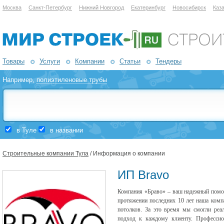
Москва
Санкт-Петербург
Нижний Новгород
Екатеринбург
Новосибирск
Каз
Товары
Услуги
Компании
Статьи
Тендеры
Например,
полиэтиленовые трубы
в Туле
в названии
Строительные компании Тула
/ Информация о компании
ИП Bravo
Компания «Браво» – ваш надежный помо
протяжении последних 10 лет наша комп
потолков. За это время мы смогли реа
подход к каждому клиенту. Профессио