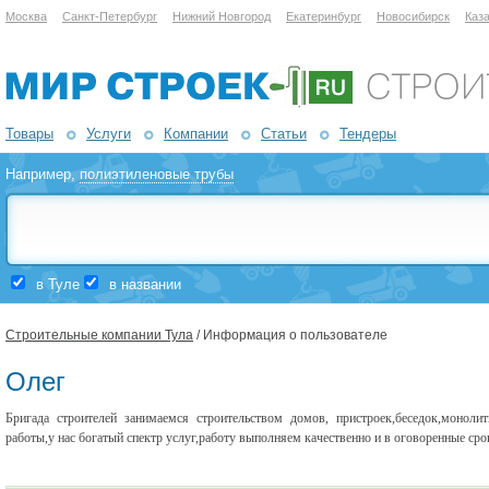
Москва
Санкт-Петербург
Нижний Новгород
Екатеринбург
Новосибирск
Каз
Товары
Услуги
Компании
Статьи
Тендеры
Например,
полиэтиленовые трубы
в Туле
в названии
Строительные компании Тула
/ Информация о пользователе
Олег
Бригада строителей занимаемся строительством домов, пристроек,беседок,моноли
работы,у нас богатый спектр услуг,работу выполняем качественно и в оговоренные сро