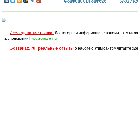
Добавить в Избранное
Ссылка н
Исследование рынка.
Достоверная информация сэкономит вам милл
исследований!
megaresearch.ru
Goszakaz. ru: реальные отзывы
о работе с этим сайтом читайте зде