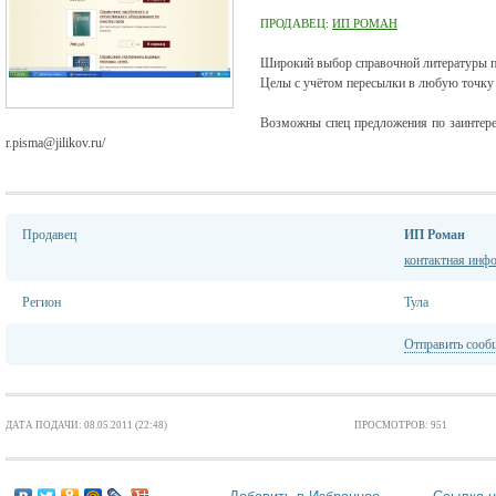
ПРОДАВЕЦ:
ИП РОМАН
Широкий выбор справочной литературы по
Целы с учётом пересылки в любую точку
Возможны спец предложения по заинтере
r.pisma@jilikov.ru/
Продавец
ИП Роман
контактная инф
Регион
Тула
Отправить сооб
ДАТА ПОДАЧИ: 08.05.2011 (22:48)
ПРОСМОТРОВ: 951