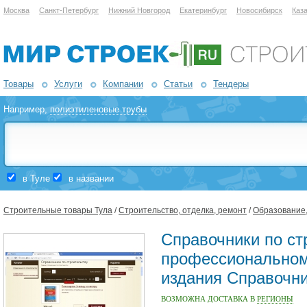
Москва
Санкт-Петербург
Нижний Новгород
Екатеринбург
Новосибирск
Каз
Товары
Услуги
Компании
Статьи
Тендеры
Например,
полиэтиленовые трубы
в Туле
в названии
Строительные товары Тула
/
Строительство, отделка, ремонт
/
Образование,
Справочники по ст
профессиональном
издания Справочни
ВОЗМОЖНА ДОСТАВКА В
РЕГИОНЫ