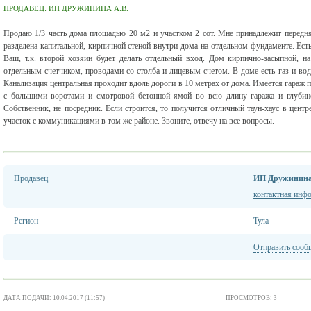
ПРОДАВЕЦ:
ИП ДРУЖИНИНА А.В.
Продаю 1/3 часть дома площадью 20 м2 и участком 2 сот. Мне принадлежит передняя
разделена капитальной, кирпичной стеной внутри дома на отдельном фундаменте. Есть
Ваш, т.к. второй хозяин будет делать отдельный вход. Дом кирпично-засыпной, н
отдельным счетчиком, проводами со столба и лицевым счетом. В доме есть газ и вода
Канализация центральная проходит вдоль дороги в 10 метрах от дома. Имеется гараж
с большими воротами и смотровой бетонной ямой во всю длину гаража и глубино
Собственник, не посредник. Если строится, то получится отличный таун-хаус в цент
участок с коммуникациями в том же районе. Звоните, отвечу на все вопросы.
Продавец
ИП Дружинина
контактная инф
Регион
Тула
Отправить сооб
ДАТА ПОДАЧИ: 10.04.2017 (11:57)
ПРОСМОТРОВ: 3