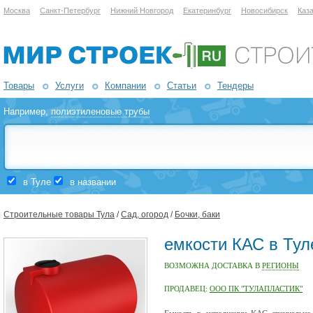
Москва
Санкт-Петербург
Нижний Новгород
Екатеринбург
Новосибирск
Каз
Товары
Услуги
Компании
Статьи
Тендеры
Например,
полиэтиленовые трубы
в Туле
в названии
Строительные товары Тула
/
Сад, огород
/
Бочки, баки
емкости КАС в Тул
ВОЗМОЖНА ДОСТАВКА В
РЕГИОНЫ
ПРОДАВЕЦ:
ООО ПК "ТУЛАПЛАСТИК"