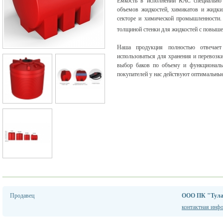
Емкость в исполнении КАС специально 
объемов жидкостей, химикатов и жидки
секторе и химической промышленности.
толщиной стенки для жидкостей с повыше
Наша продукция полностью отвечае
использоваться для хранения и перевоз
выбор баков по объему и функциональ
покупателей у нас действуют оптимальны
Продавец
ООО ПК "Тула
контактная инф