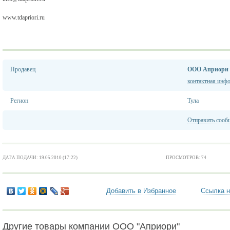
www.tdapriori.ru
Продавец
ООО Априори
контактная инф
Регион
Тула
Отправить сооб
ДАТА ПОДАЧИ: 19.05.2010 (17:22)
ПРОСМОТРОВ: 74
Добавить в Избранное
Ссылка н
Другие товары компании ООО "Априори"