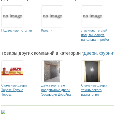
Подвесные потолки
Кровля
Ламинат, теплый
пол, линолиум,
напольная пробка
Товары других компаний в категории "
Двери, фурни
Стальные двери
Двустворчатые
Стальные двери
Торэкс Торэкс
раздвижные двери
технического
Торэкс
Эволюция Дизайна
назначения
От Классики до Хай-
Тека.