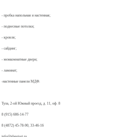
- пробка напольная и настенная;
- подвесные потолки;
- кровля;
- сайдинг;
- межкомнатные двери;
- ламинат;
-настенные панели МДФ.
Тула, 2-ой Южный проезд, д. 11, оф. 8
8 (915) 686-14-77
8 (4872) 45-78-90, 33-46-16
info@tdapriori.ru