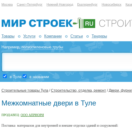
Москва
Санкт-Петербург
Нижний Новгород
Екатеринбург
Новосибирск
Каз
Товары
Услуги
Компании
Статьи
Тендеры
Например,
полиэтиленовые трубы
в Туле
в названии
Строительные товары Тула
/
Строительство, отделка, ремонт
/
Двери, фурни
Межкомнатные двери в Туле
ПРОДАВЕЦ:
ООО АПРИОРИ
Поставка
материалов для внутренней и внешне отделки зданий и сооружений: