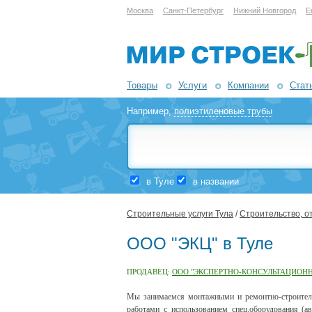
Москва
Санкт-Петербург
Нижний Новгород
Е
Товары
Услуги
Компании
Стат
Например,
полиэтиленовые трубы
в Туле
в названии
Строительные услуги Тула
/
Строительство, о
ООО "ЭКЦ" в Туле
ПРОДАВЕЦ:
ООО "ЭКСПЕРТНО-КОНСУЛЬТАЦИОН
Мы занимаемся монтажными и ремонтно-строитель
работами с использованием спец.оборудования (а