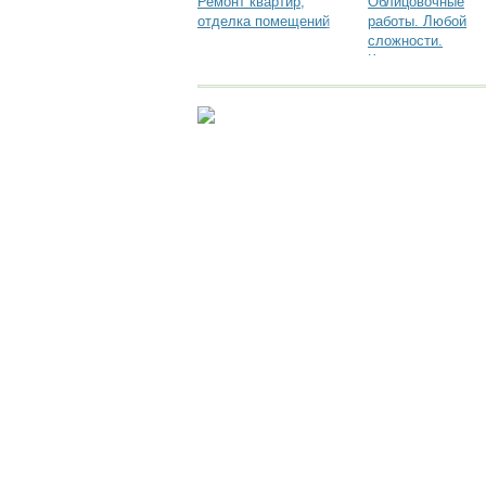
Ремонт квартир,
Облицовочные
отделка помещений
работы. Любой
сложности.
Качественно и в
срок. Скидки на
объемные работы
Исследование рынка.
Достоверная ин
исследований!
megaresearch.ru
Goszakaz. ru: реальные отзывы
о ра
Помощь
Условия использования