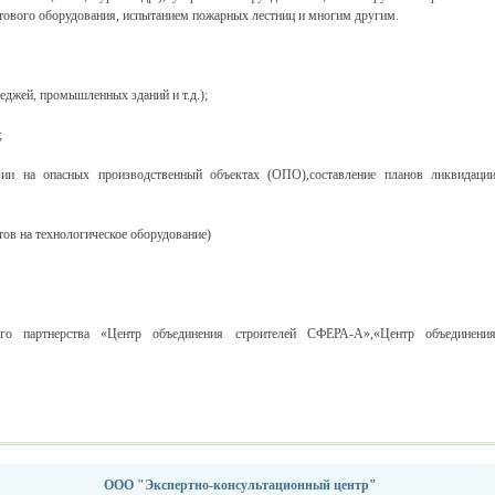
тового оборудования, испытанием пожарных лестниц и многим другим.
теджей, промышленных зданий и т.д.);
;
зии на опасных производственный объектах (ОПО),составление планов ликвидаци
тов на технологическое оборудование)
 партнерства «Центр объединения строителей СФЕРА-А»,«Центр объединени
ООО "Экспертно-консультационный центр"