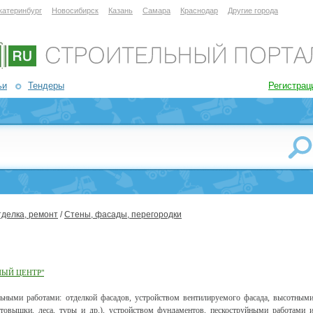
катеринбург
Новосибирск
Казань
Самара
Краснодар
Другие города
ьи
Тендеры
Регистрац
тделка, ремонт
/
Стены, фасады, перегородки
НЫЙ ЦЕНТР"
ными работами: отделкой фасадов, устройством вентилируемого фасада, высотным
втовышки, леса, туры и др.), устройством фундаментов, пескоструйными работами 