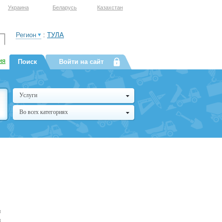
Украина
Беларусь
Казахстан
Регион
:
ТУЛА
ия
Поиск
Войти на сайт
Услуги
Во всех категориях
и
и