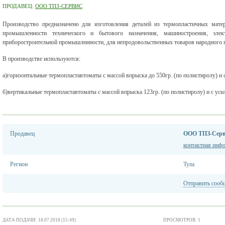
ПРОДАВЕЦ:
ООО ТПЗ-СЕРВИС
Производство предназначено для изготовления деталей из термопластичных мат
промышленности технического и бытового назначения, машиностроения, элек
приборостроительной промышлннности, для непродовольственных товаров народного 
В производстве используются:
а)горизонтальные термопластавтоматы с массой впрыска до 550гр. (по полистиролу) и 
б)вертикальные термопластавтоматы с массой впрыска 123гр. (по полистиролу) и с уси
Продавец
ООО ТПЗ-Серв
контактная инф
Регион
Тула
Отправить сооб
ДАТА ПОДАЧИ: 18.07.2018 (15:49)
ПРОСМОТРОВ: 1