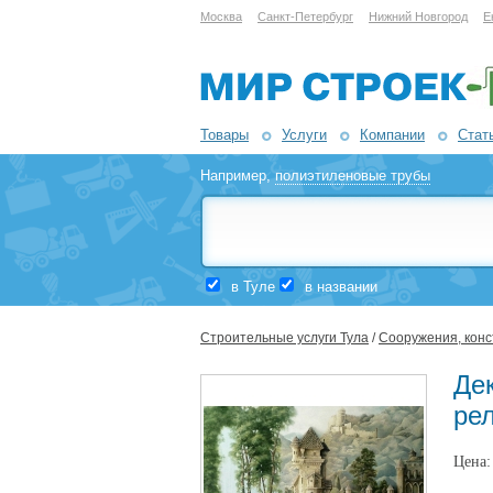
Москва
Санкт-Петербург
Нижний Новгород
Е
Товары
Услуги
Компании
Стат
Например,
полиэтиленовые трубы
в Туле
в названии
Строительные услуги Тула
/
Сооружения, конс
Де
ре
Цена