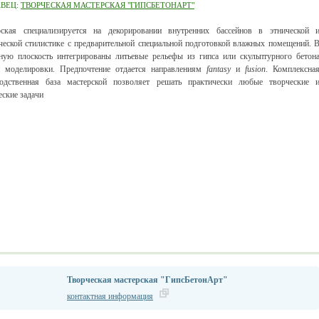
АВЕЦ:
ТВОРЧЕСКАЯ МАСТЕРСКАЯ "ГИПСБЕТОНАРТ"
рская специализируется на декорировании внутренних бассейнов в этнической 
ческой стилистике с предварительной специальной подготовкой влажных помещений. 
ную плоскость интегрированы литьевые рельефы из гипса или скульптурного бетон
й моделировки. Предпочтение отдается направлениям
fantasy
и
fusion
. Комплексна
водственная база мастерской позволяет решать практически любые творческие 
еские задачи
Творческая мастерская "ГипсБетонАрт"
контактная информация