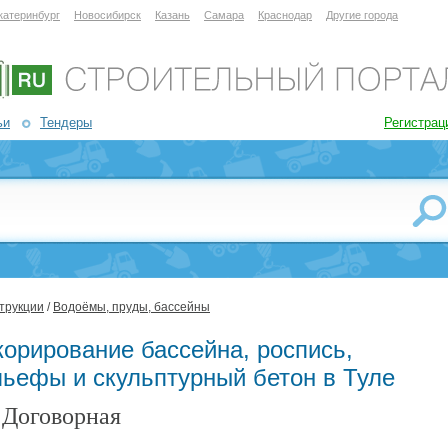
катеринбург
Новосибирск
Казань
Самара
Краснодар
Другие города
ьи
Тендеры
Регистрац
трукции
/
Водоёмы, пруды, бассейны
корирование бассейна, роспись,
льефы и скульптурный бетон в Туле
Договорная
: