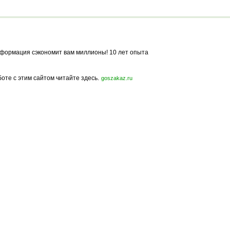
формация сэкономит вам миллионы! 10 лет опыта
боте с этим сайтом читайте здесь.
goszakaz.ru
Политика конфиденциальности
Карта сайта
© 2009-2023, МирСтроек.ру - портал бесплатных строительных объявлений.
ли частичном использовании материалов сайта гиперссылка на MirStroek.RU