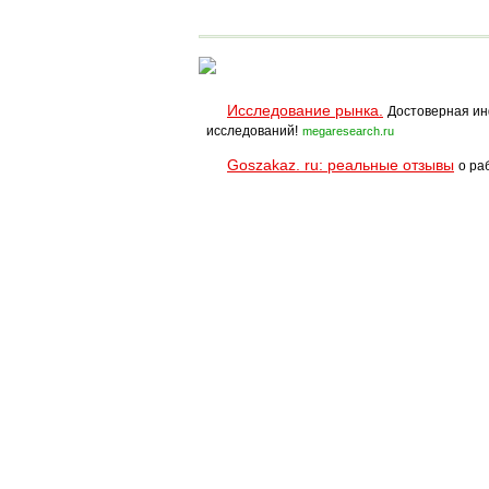
водопадов.
Исследование рынка.
Достоверная ин
исследований!
megaresearch.ru
Goszakaz. ru: реальные отзывы
о ра
Помощь
Условия использования
При полном и