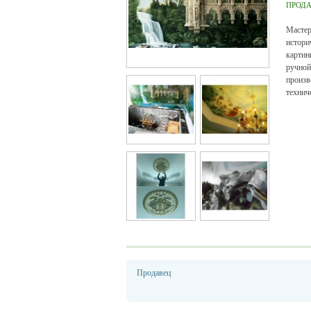
ПРОД
Масте
истори
картин
ручно
произ
технич
Продавец