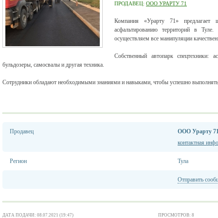
ПРОДАВЕЦ:
ООО УРАРТУ 71
Компания «Урарту 71» предлагает 
асфальтированию территорий в Туле.
осуществляем все манипуляции качественн
Собственный автопарк спецтехники: ас
бульдозеры, самосвалы и другая техника.
Сотрудники обладают необходимыми знаниями и навыками, чтобы успешно выполнять
Продавец
ООО Урарту 7
контактная инф
Регион
Тула
Отправить сооб
ДАТА ПОДАЧИ: 08.07.2021 (19:47)
ПРОСМОТРОВ: 8