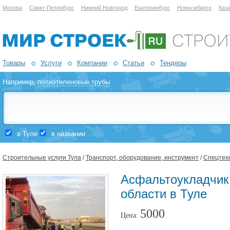
Москва
Санкт-Петербург
Нижний Новгород
Екатеринбург
Новосибирск
Каз
Товары
Услуги
Компании
Статьи
Тендеры
Например,
полиэтиленовые трубы
в Туле
в названии
Строительные услуги Тула
/
Транспорт, оборудование, инструмент
/
Спецтех
Асфальтоукладчик 
области в Туле
5000
Цена: