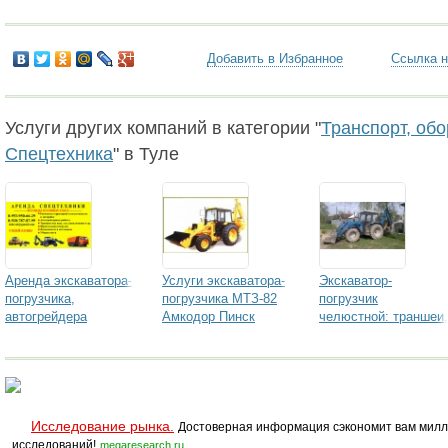
Добавить в Избранное
Ссылка н
Услуги других компаний в категории "
Транспорт, об
Спецтехника
" в Туле
Аренда экскаватора-
Услуги экскаватора-
Экскаватор-
погрузчика,
погрузчика МТЗ-82
погрузчик
автогрейдера
Амкодор Пинск
челюстной: траншеи,
котлованы,
канализации,
водопровод,
дренажи, выгребные
ямы
Исследование рынка.
Достоверная информация сэкономит вам милл
исследований!
megaresearch.ru