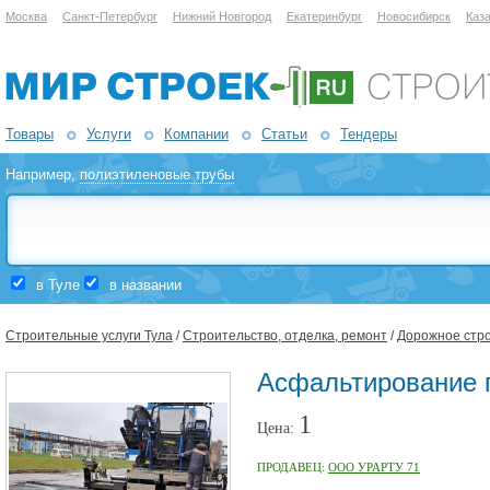
Москва
Санкт-Петербург
Нижний Новгород
Екатеринбург
Новосибирск
Каз
Товары
Услуги
Компании
Статьи
Тендеры
Например,
полиэтиленовые трубы
в Туле
в названии
Строительные услуги Тула
/
Строительство, отделка, ремонт
/
Дорожное стр
Асфальтирование п
1
Цена:
ПРОДАВЕЦ:
ООО УРАРТУ 71