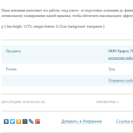
Наша компания выполняет все работы «под ключ»: от подготовки основания до фини
оптимальному планированию вашей парковки, чтобы обеспечить максимальную эффекти
p { line-height: 115%; margin-bottom: 0.25cm; background: transparent }
Продавец
ООО Урарту 7
контактная инф
Регион
Тула
Отправить сооб
ДАТА ПОДАЧИ: 30.09.2024 (05:40)
ПРОСМОТРОВ: 3
Добавить в Избранное
Ссылка н