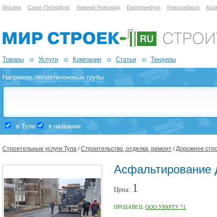
Москва
Санкт-Петербург
Нижний Новгород
Екатеринбург
Новосибирск
Каз
Товары
Услуги
Компании
Статьи
Тендеры
Например,
полиэтиленовые трубы
в Туле
в названии
Строительные услуги Тула
/
Строительство, отделка, ремонт
/
Дорожное стр
Асфальтирование д
1
Цена:
ПРОДАВЕЦ:
ООО УРАРТУ 71