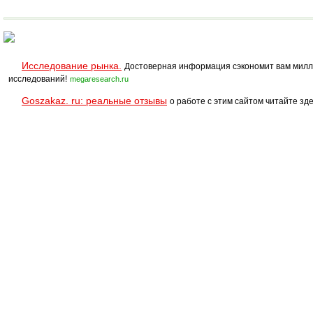
площадок Укладка
монтаж
Исследование рынка.
Достоверная информация сэкономит вам милл
исследований!
megaresearch.ru
Goszakaz. ru: реальные отзывы
о работе с этим сайтом читайте зде