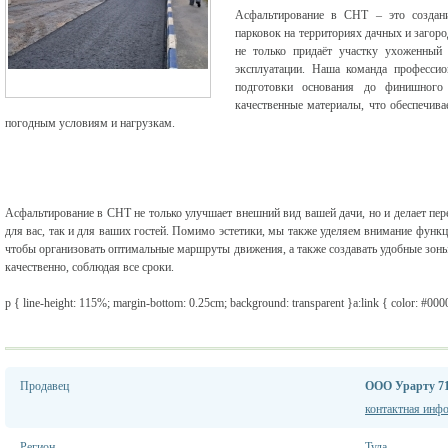
Асфальтирование в СНТ – это создан
парковок на территориях дачных и загор
не только придаёт участку ухоженный 
эксплуатации. Наша команда профессио
подготовки основания до финишного
качественные материалы, что обеспечива
погодным условиям и нагрузкам.
Асфальтирование в СНТ не только улучшает внешний вид вашей дачи, но и делает пе
для вас, так и для ваших гостей. Помимо эстетики, мы также уделяем внимание функц
чтобы организовать оптимальные маршруты движения, а также создавать удобные зон
качественно, соблюдая все сроки.
p { line-height: 115%; margin-bottom: 0.25cm; background: transparent }a:link { color: #0000
Продавец
ООО Урарту 7
контактная инф
Регион
Тула