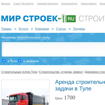
Москва
Санкт-Петербург
Нижний Новгород
Екатеринбург
Новосибирск
Каз
Товары
Услуги
Компании
Статьи
Тендеры
Например,
полиэтиленовые трубы
в Туле
в названии
Строительные услуги Тула
/
Строительство, отделка, ремонт
/
Дорожное стр
Аренда строительн
задачи в Туле
1700
Цена: