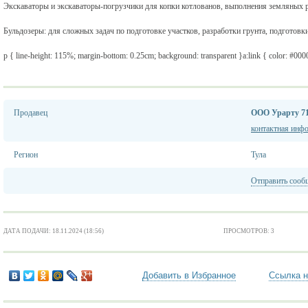
Экскаваторы и экскаваторы-погрузчики для копки котлованов, выполнения земляных ра
Бульдозеры: для сложных задач по подготовке участков, разработки грунта, подготовки н
p { line-height: 115%; margin-bottom: 0.25cm; background: transparent }a:link { color: #0000
Продавец
ООО Урарту 7
контактная инф
Регион
Тула
Отправить сооб
ДАТА ПОДАЧИ: 18.11.2024 (18:56)
ПРОСМОТРОВ: 3
Добавить в Избранное
Ссылка н