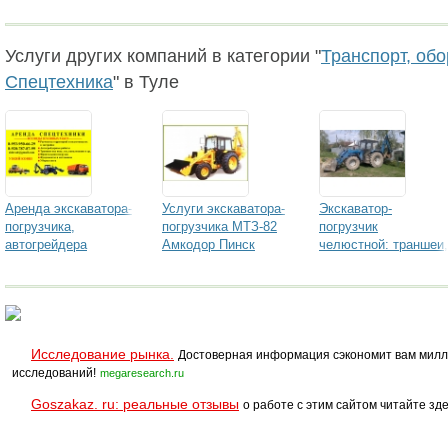
Услуги других компаний в категории "
Транспорт, об
Спецтехника
" в Туле
Аренда экскаватора-
Услуги экскаватора-
Экскаватор-
погрузчика,
погрузчика МТЗ-82
погрузчик
автогрейдера
Амкодор Пинск
челюстной: траншеи,
котлованы,
канализации,
водопровод,
дренажи, выгребные
ямы
Исследование рынка.
Достоверная информация сэкономит вам милл
исследований!
megaresearch.ru
Goszakaz. ru: реальные отзывы
о работе с этим сайтом читайте зде