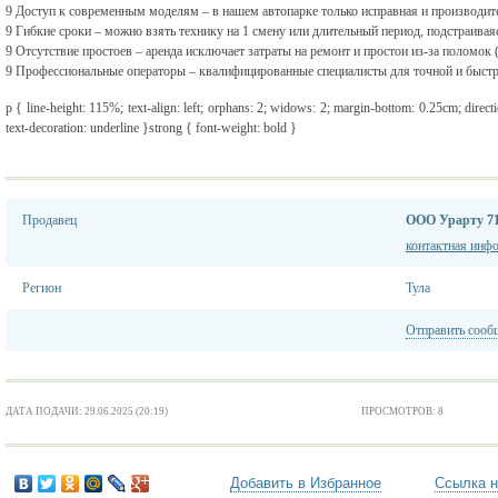
9 Доступ к современным моделям – в нашем автопарке только исправная и производит
9 Гибкие сроки – можно взять технику на 1 смену или длительный период, подстраиваяс
9 Отсутствие простоев – аренда исключает затраты на ремонт и простои из-за поломок 
9 Профессиональные операторы – квалифицированные специалисты для точной и быстр
p { line-height: 115%; text-align: left; orphans: 2; widows: 2; margin-bottom: 0.25cm; directi
text-decoration: underline }strong { font-weight: bold }
Продавец
ООО Урарту 7
контактная инф
Регион
Тула
Отправить сооб
ДАТА ПОДАЧИ: 29.06.2025 (20:19)
ПРОСМОТРОВ: 8
Добавить в Избранное
Ссылка н