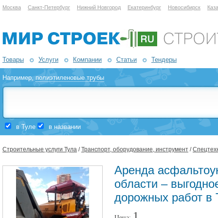
Москва
Санкт-Петербург
Нижний Новгород
Екатеринбург
Новосибирск
Каз
Товары
Услуги
Компании
Статьи
Тендеры
Например,
полиэтиленовые трубы
в Туле
в названии
Строительные услуги Тула
/
Транспорт, оборудование, инструмент
/
Спецтех
Аренда асфальтоук
области – выгодно
дорожных работ в 
1
Цена: