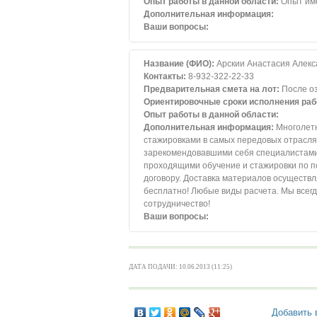
Опыт работы в данной области:
Опыт им
Дополнительная информация:
Ваши вопросы:
Название (ФИО):
Арскии Анастасия Алек
Контакты:
8-932-322-22-33
Предварительная смета на лот:
После о
Ориентировочные сроки исполнения раб
Опыт работы в данной области:
Дополнительная информация:
Многолетн
стажировками в самых передовых отрасля
зарекомендовавшими себя специалистами 
проходящими обучение и стажировки по п
договору. Доставка материалов осуществл
бесплатно! Любые виды расчета. Мы всег
сотрудничество!
Ваши вопросы:
ДАТА ПОДАЧИ: 10.06.2013 (11:25)
Добавить 