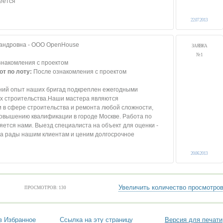
еется
22.07.2013
сандровна - OOO OpenHouse
ЗАЯВКА
№ 1
знакомления с проектом
от по лоту:
После ознакомления с проектом
ий опыт наших бригад подкреплен ежегодными
х строительства.Наши мастера являются
в сфере строительства и ремонта любой сложности,
овышению квалификации в городе Москве. Работа по
яется нами. Выезд специалиста на объект для оценки -
да рады нашим клиентам и ценим долгосрочное
20.06.2013
Увеличить количество просмотро
ПРОСМОТРОВ: 130
в Избранное
Ссылка на эту страницу
Версия для печати