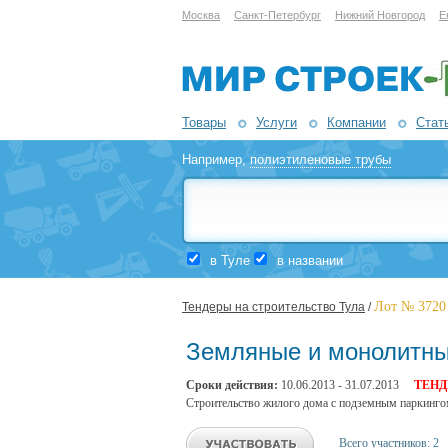
Москва
Санкт-Петербург
Нижний Новгород
Е
Товары
Услуги
Компании
Стат
Например,
полиэтиленовые трубы
в Туле
в названии
Лот № 3720
Тендеры на строительство Тула
/
Земляные и монолитны
Сроки действия:
10.06.2013 - 31.07.2013
ТЕНД
Строительство жилого дома с подземным паркинг
Всего участников:
2