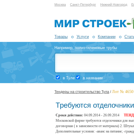
Москва
Санкт-Петербург
Нижний Новгород
Е
Товары
Услуги
Компании
Стат
Например,
полиэтиленовые трубы
в Туле
в названии
Лот № 4650
Тендеры на строительство Тула
/
Требуются отделочники 
Сроки действия:
04.09.2014 - 26.09.2014
ТЕНД
Московской фирме требуются отделочники для выпол
договорная ( в зависимости от материала) 2. Штук
Дополнительные условия: -аванс на питание; -граж