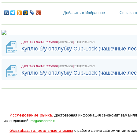
Добавить в Избранное
Ссылка н
ДАТА ОКОНЧАНИЯ: 2015-09-08
| ЛОТ №5258
|
ТЕНДЕР ЗАКРЫТ
Куплю б/у опалубку Cup-Lock (чашечные лес
ДАТА ОКОНЧАНИЯ: 2015-09-08
| ЛОТ №5256
|
ТЕНДЕР ЗАКРЫТ
Куплю б/у опалубку Cup-Lock (чашечные лес
Исследование рынка.
Достоверная информация сэкономит вам милл
исследований!
megaresearch.ru
Goszakaz. ru: реальные отзывы
о работе с этим сайтом читайте зде