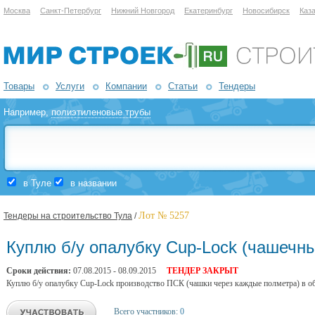
Москва
Санкт-Петербург
Нижний Новгород
Екатеринбург
Новосибирск
Каз
Товары
Услуги
Компании
Статьи
Тендеры
Например,
полиэтиленовые трубы
в Туле
в названии
Лот № 5257
Тендеры на строительство Тула
/
Куплю б/у опалубку Cup-Lock (чашечны
Сроки действия:
07.08.2015 - 08.09.2015
ТЕНДЕР ЗАКРЫТ
Куплю б/у опалубку Cup-Lock производство ПСК (чашки через каждые полметра) в об
Всего участников:
0