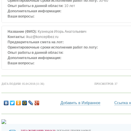
Ориентировочные сроки исполнения работ по лоту:
30-60
Опыт работы в данной области:
10 лет
Дополнительная информация:
Ваши вопросы:
Название (ФИО):
Кузнецов Игорь Анатольевич
Контакты:
ikuz@konceptbez.ru
Предварительная смета на лот:
Ориентировочные сроки исполнения работ по лоту:
Опыт работы в данной области:
Дополнительная информация:
Ваши вопросы:
ДАТА ПОДАЧИ: 05.04.2018 (11:36)
ПРОСМОТРОВ: 37
Добавить в Избранное
Ссылка н
ДАТА ОКОНЧАНИЯ: 2018-04-20
| ЛОТ №6505
|
ТЕНДЕР ЗАКРЫТ