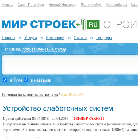
Москва
Санкт-Петербург
Нижний Новгород
Екатеринбург
Новосибирск
Каз
Товары
Услуги
Компании
Статьи
Тендеры
Например,
полиэтиленовые трубы
в Туле
в названии
Лот № 6504
Тендеры на строительство Тула
/
Устройство слаботочных систем
Сроки действия:
05.04.2018 - 20.04.2018
ТЕНДЕР ЗАКРЫТ
Предлагаем выполнить работы по устройству слаботочных систем (автоматизация, дисп
строящемся 3-х этажном здании конгресс-центра (площадь по этажам 1500м2) на нашем