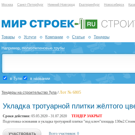
Москва
Санкт-Петербург
Нижний Новгород
Екатеринбург
Новосибирск
Каз
Товары
Услуги
Компании
Статьи
Тендеры
Например,
полиэтиленовые трубы
в Туле
в названии
Лот № 6805
Тендеры на строительство Тула
/
Укладка тротуарной плитки жёлтого цв
Сроки действия:
05.05.2020 - 31.07.2020
ТЕНДЕР ЗАКРЫТ
Подготовка основания и укладка тротуарной плитки "под ключ"площадь 130м2.Стоим
Всего участников:
0