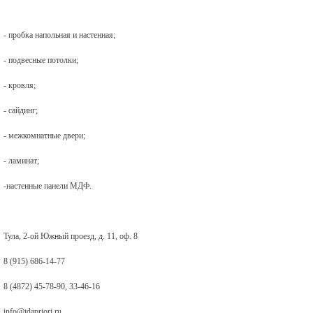
- пробка напольная и настенная;
- подвесные потолки;
- кровля;
- сайдинг;
- межкомнатные двери;
- ламинат;
-настенные панели МДФ.
Тула, 2-ой Южный проезд, д. 11, оф. 8
8 (915) 686-14-77
8 (4872) 45-78-90, 33-46-16
info@tdapriori.ru