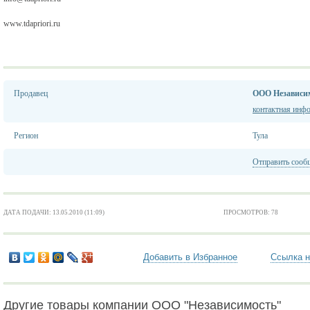
www.tdapriori.ru
Продавец
ООО Независи
контактная инф
Регион
Тула
Отправить сооб
ДАТА ПОДАЧИ: 13.05.2010 (11:09)
ПРОСМОТРОВ: 78
Добавить в Избранное
Ссылка н
Другие товары компании ООО "Независимость"