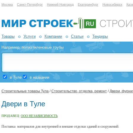
Москва
Санкт-Петербург
Нижний Новгород
Екатеринбург
Новосибирск
Каз
Товары
Услуги
Компании
Статьи
Тендеры
Например,
полиэтиленовые трубы
в Туле
в названии
Строительные товары Тула
/
Строительство, отделка, ремонт
/
Двери, фурни
Двери в Туле
ПРОДАВЕЦ:
ООО НЕЗАВИСИМОСТЬ
Поставка
материалов для внутренней и внешне отделки зданий и сооружений: