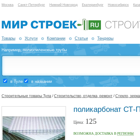
Москва
Санкт-Петербург
Нижний Новгород
Екатеринбург
Новосибирск
Каз
Товары
Услуги
Компании
Статьи
Тендеры
Например,
полиэтиленовые трубы
в Туле
в названии
Строительные товары Тула
/
Строительство, отделка, ремонт
/
Стекло, зерк
поликарбонат СТ-П
125
Цена:
ВОЗМОЖНА ДОСТАВКА В
РЕГИОНЫ