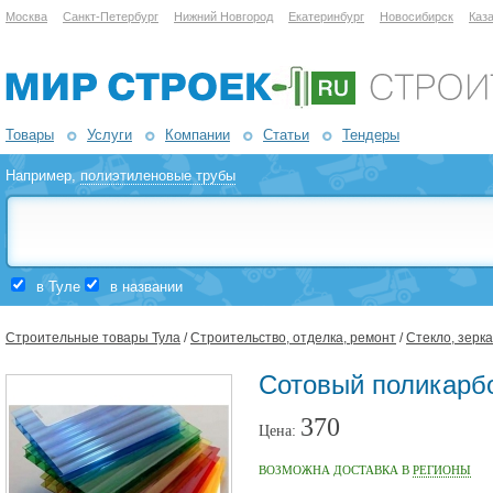
Москва
Санкт-Петербург
Нижний Новгород
Екатеринбург
Новосибирск
Каз
Товары
Услуги
Компании
Статьи
Тендеры
Например,
полиэтиленовые трубы
в Туле
в названии
Строительные товары Тула
/
Строительство, отделка, ремонт
/
Стекло, зерк
Сотовый поликарбо
370
Цена:
ВОЗМОЖНА ДОСТАВКА В
РЕГИОНЫ