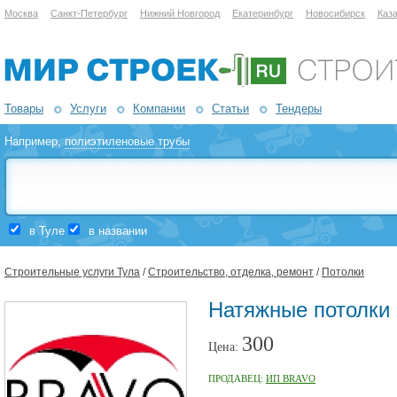
Москва
Санкт-Петербург
Нижний Новгород
Екатеринбург
Новосибирск
Каз
Товары
Услуги
Компании
Статьи
Тендеры
Например,
полиэтиленовые трубы
в Туле
в названии
Строительные услуги Тула
/
Строительство, отделка, ремонт
/
Потолки
Натяжные потолки 
300
Цена:
ПРОДАВЕЦ:
ИП BRAVO