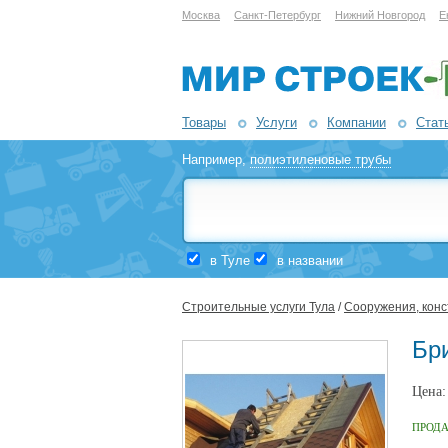
Москва
Санкт-Петербург
Нижний Новгород
Е
Товары
Услуги
Компании
Стат
Например,
полиэтиленовые трубы
в Туле
в названии
Строительные услуги Тула
/
Сооружения, конс
Бр
Цена
ПРОД