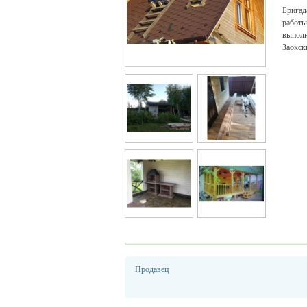
Брига
работы
выполн
Заокск
Продавец