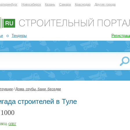
катеринбург
Новосибирск
Казань
Самара
Краснодар
Другие города
ьи
Тендеры
Регистрац
трукции
/
Дома, срубы, бани, беседки
игада строителей в Туле
1000
:
АВЕЦ:
ОЛЕГ