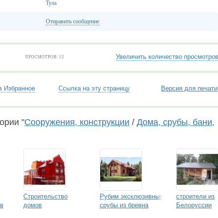
Тула
Отправить сообщение
Увеличить количество просмотро
ПРОСМОТРОВ: 13
в Избранное
Ссылка на эту страницу
Версия для печати
ории "
Сооружения, конструкции
/
Дома, срубы, бани,
Строительство
Рубим эксклюзивные
строители из
ов
домов
срубы из бревна
Белоруссии