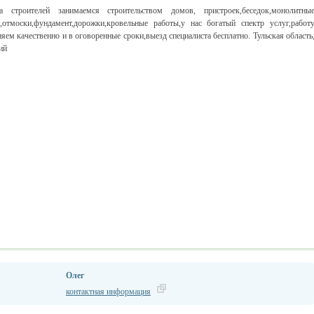
да строителей занимаемся строительством домов, пристроек,беседок,монолитны
,отмоски,фундамент,дорожки,кровельные работы,у нас богатый спектр услуг,работ
яем качественно и в оговоренные сроки,выезд специалиста бесплатно. Тульская область
ий
Олег
контактная информация