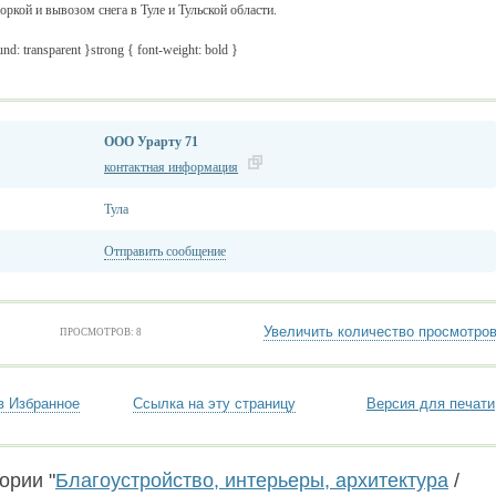
кой и вывозом снега в Туле и Тульской области.
nd: transparent }strong { font-weight: bold }
ООО Урарту 71
контактная информация
Тула
Отправить сообщение
Увеличить количество просмотро
ПРОСМОТРОВ: 8
в Избранное
Ссылка на эту страницу
Версия для печати
ории "
Благоустройство, интерьеры, архитектура
/