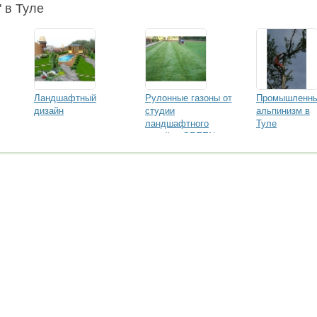
" в Туле
Ландшафтный
Рулонные газоны от
Промышленн
дизайн
студии
альпинизм в
ландшафтного
Туле
дизайна GREEN -
Мастер