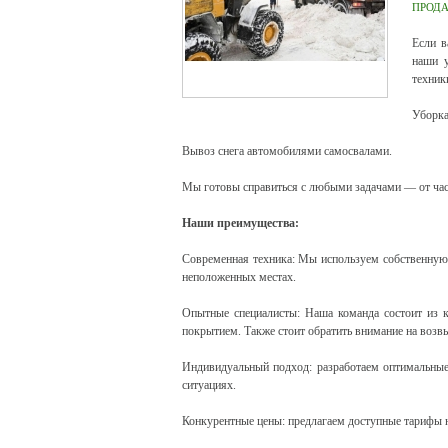
ПРОД
Если в
наши 
техники
Уборка
Вывоз снега автомобилями самосвалами.
Мы готовы справиться с любыми задачами — от част
Наши преимущества:
Современная техника: Мы используем собственную т
неположенных местах.
Опытные специалисты: Наша команда состоит из к
покрытием. Также стоит обратить внимание на воз
Индивидуальный подход: разработаем оптимальные
ситуациях.
Конкурентные цены: предлагаем доступные тарифы 