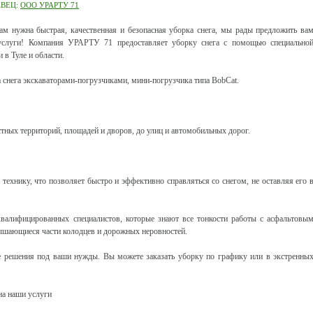
АВЕЦ:
ООО УРАРТУ 71
ам нужна быстрая, качественная и безопасная уборка снега, мы рады предложить ва
услуги! Компания УРАРТУ 71 предоставляет уборку снега с помощью специально
 в Туле и области.
 снега экскаваторами-погрузчиками, мини-погрузчика типа BobCat.
ных территорий, площадей и дворов, до улиц и автомобильных дорог.
ехнику, что позволяет быстро и эффективно справляться со снегом, не оставляя его 
валифицированных специалистов, которые знают все тонкости работы с асфальтовы
вышающиеся части колодцев и дорожных неровностей.
 решения под ваши нужды. Вы можете заказать уборку по графику или в экстренны
на наши услуги