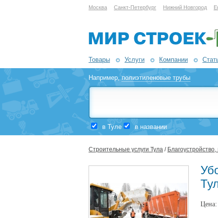
Москва
Санкт-Петербург
Нижний Новгород
Е
Товары
Услуги
Компании
Стат
Например,
полиэтиленовые трубы
в Туле
в названии
Строительные услуги Тула
/
Благоустройство,
Убо
Ту
Цена