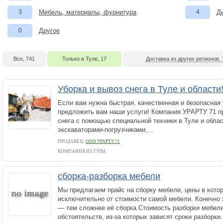
3
Мебель, материалы, фурнитура
4
Д
0
Другое
Все, 741
Только в Туле, 17
Доставка из других регионов, 
Уборка и вывоз снега в Туле и области
Если вам нужна быстрая, качественная и безопасная 
предложить вам наши услуги! Компания УРАРТУ 71 п
снега с помощью специальной техники в Туле и облас
экскаваторами-погрузчиками,...
ПРОДАВЕЦ:
ООО УРАРТУ 71
КОМПАНИЯ ИЗ ТУЛЫ
сборка-разборка мебели
Мы предлагаем прайс на сборку мебели, цены в кото
исключительно от стоимости самой мебели. Конечно
— тем сложнее её сборка.Стоимость разборки мебели
обстоятельств, из-за которых зависят сроки разборки.