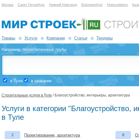
Москва
Санкт-Петербург
Нижний Новгород
Екатеринбург
Новосибирск
Каз
Товары
Услуги
Компании
Статьи
Тендеры
Например,
полиэтиленовые трубы
в Туле
в названии
Строительные услуги в Туле
/ Благоустройство, интерьеры, архитектура
Услуги в категории "Благоустройство, 
в Туле
2
Проектирование, архитектура
8
О