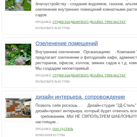
благоустройству - создание водоемов, газонов, альпи
озеленение внутренних помещений комнатными расте
садов.
ПРОДАВЕЦ:
СТУДИЯ ЛАНДШАФТНОГО ДИЗАЙНА "ГРИН-МАСТЕР"
ПОЛЬЗОВАТЕЛЬ ИЗ ТУЛЫ
Озеленение помещений
Внутреннее озеленение Организациям: - Компания 
предлагает озеленение и фитодизайн кафе, админис
ресторанов, офисов, холлов, зимних садов и т.д. ком
Мы создадим неповторимый...
ПРОДАВЕЦ:
СТУДИЯ ЛАНДШАФТНОГО ДИЗАЙНА "ГРИН-МАСТЕР"
ПОЛЬЗОВАТЕЛЬ ИЗ ТУЛЫ
дизайн интерьера. сопровождение
Позволь себе роскошь.... Дизайн-студия "2Д-Стиль"
дизайн-проект интерьера, который будет отвечать в
требованиям. МЫ НЕ СМПОЛЬЗУЕМ ШАБЛОНЫ!!!! У
настоящие...
ПРОДАВЕЦ:
ООО 2Д-СТИЛЬ
КОМПАНИЯ ИЗ ТУЛЫ