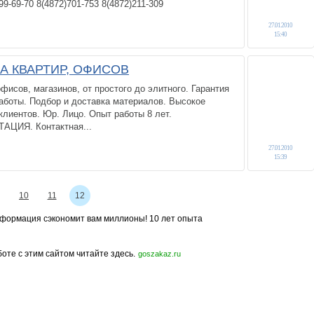
9-69-70 8(4872)701-753 8(4872)211-309
27.01.2010
15:40
А КВАРТИР, ОФИСОВ
фисов, магазинов, от простого до элитного. Гарантия
работы. Подбор и доставка материалов. Высокое
клиентов. Юр. Лицо. Опыт работы 8 лет.
ЦИЯ. Контактная...
27.01.2010
15:39
10
11
12
формация сэкономит вам миллионы! 10 лет опыта
боте с этим сайтом читайте здесь.
goszakaz.ru