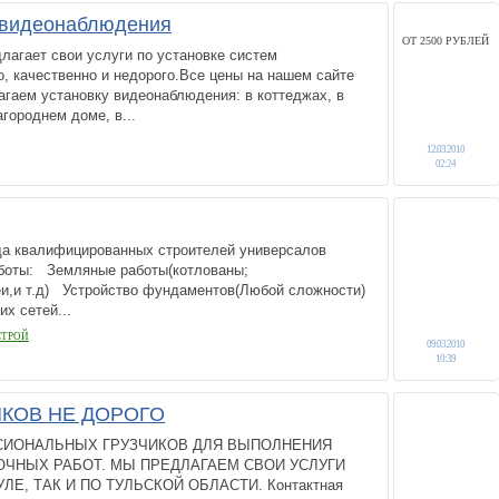
 видеонаблюдения
ОТ 2500 РУБЛЕЙ
лагает свои услуги по установке систем
, качественно и недорого.Все цены на нашем сайте
гаем установку видеонаблюдения: в коттеджах, в
городнем доме, в...
12.03.2010
02:24
да квалифицированных строителей универсалов
боты: Земляные работы(котлованы;
и,и т.д) Устройство фундаментов(Любой сложности)
х сетей...
СТРОЙ
09.03.2010
10:39
ИКОВ НЕ ДОРОГО
СИОНАЛЬНЫХ ГРУЗЧИКОВ ДЛЯ ВЫПОЛНЕНИЯ
ОЧНЫХ РАБОТ. МЫ ПРЕДЛАГАЕМ СВОИ УСЛУГИ
ЛЕ, ТАК И ПО ТУЛЬСКОЙ ОБЛАСТИ. Контактная