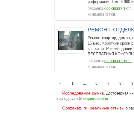
информация:Тел: 8-960-59
ПРОДАВЕЦ:
ООО СПЕКТР ГРУПП
КОМПАНИЯ ИЗ ТУЛЫ
РЕМОНТ, ОТДЕЛК
Ремонт квартир, домов, о
15 мес. Короткие сроки 
качество. Рекомендации 
БЕСПЛАТНАЯ КОНСУЛЬТА
ПРОДАВЕЦ:
ООО СПЕКТР ГРУПП
КОМПАНИЯ ИЗ ТУЛЫ
«
1
...
6
7
8
9
Исследование рынка.
Достоверная ин
исследований!
megaresearch.ru
Goszakaz. ru: реальные отзывы
о ра