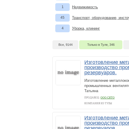
1
Недвижимость
45
Транспорт, оборудование, инст
4
Уборка, клининг
Все, 9144
Только в Туле, 346
Изготовление мет
производство пр
резервуаров.
Изготовление металлоко
промышленных вентиляторо
Татьяна
ПРОДАВЕЦ:
ООО CИТО
КОМПАНИЯ ИЗ ТУЛЫ
Изготовление мет
производство пр
резервуаров.