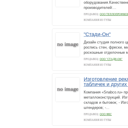
оборудования.Качествен
производителей:...
ПРОДАВЕЦ:
ООО ТЕПЛОПРОФМО
КОМПАНИЯ ИЗ ТУЛЫ
"Стади-Он"
Дизайн студия полного ц
роспись стен, фрески, м
роскошные отделочные 
ПРОДАВЕЦ:
ООО "СТАДИ-ОН"
КОМПАНИЯ ИЗ ТУЛЫ
Изготовление рек
табличек и други
Компания «Snabco.ru» пр
металлоконструкций. Изг
складов и бытовок; - Из
штендеров; -...
ПРОДАВЕЦ:
ООО ФКС
КОМПАНИЯ ИЗ ТУЛЫ