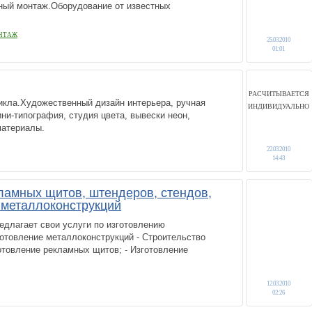
ный монтаж.Оборудование от известных
НТАЖ
25.03.2010
01:01
РАСЧИТЫВАЕТСЯ
икла.Художественный дизайн интерьера, ручная
ИНДИВИДУАЛЬНО
ини-типография, студия цвета, вывески неон,
материалы.
22.03.2010
14:43
ламных щитов, штендеров, стендов,
х металлоконструкций
едлагает свои услуги по изготовлению
отовление металлоконструкций - Строительство
готовление рекламных щитов; - Изготовление
12.03.2010
02:26