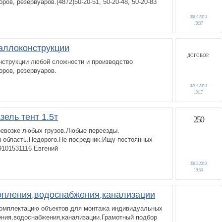
в, резервуаров.(4872)50-20-51, 50-20-48, 50-20-83
06.04.2010
10:37
аллоконструкции
ДОГОВОР.
нструкции любой сложности и производство
ров, резервуаров.
02.04.2010
10:17
зель тент 1.5т
250
ревозке любых грузов.Любые переезды.
я область.Недорого.Не посредник.Ищу постоянных
9101531116 Евгений
30.03.2010
19:50
опления,водоснабжения,канализации
омплектацию объектов для монтажа индивидуальных
ения,водоснабжения,канализации.Грамотный подбор