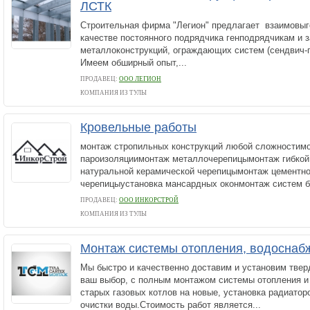
ЛСТК
Строительная фирма "Легион" предлагает взаимовыг
качестве постоянного подрядчика генподрядчикам и 
металлоконструкций, ограждающих систем (сендвич-п
Имеем обширный опыт,...
ПРОДАВЕЦ:
ООО ЛЕГИОН
КОМПАНИЯ ИЗ ТУЛЫ
Кровельные работы
монтаж стропильных конструкций любой сложностимо
пароизоляциимонтаж металлочерепицымонтаж гибко
натуральной керамической черепицымонтаж цементно
черепицыустановка мансардных оконмонтаж систем бе
ПРОДАВЕЦ:
ООО ИНКОРСТРОЙ
КОМПАНИЯ ИЗ ТУЛЫ
Монтаж системы отопления, водоснабж
Мы быстро и качественно доставим и установим твер
ваш выбор, с полным монтажом системы отопления и
старых газовых котлов на новые, установка радиатор
очистки воды.Стоимость работ является...