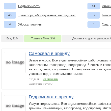
1
Недвижимость
41
Инжен
45
Транспорт, оборудование, инструмент
17
Благо
4
Уборка, клининг
1
Сад, 
Все, 9144
Только в Туле, 346
Доставка из других регионов, 
Самосвал в аренду
Вывоз мусора. Все виды землеройных работ:копаем к
канализации, газопровод, водопровод. Чистим и коп
ветхих зданий, сооружений. Планировка откосов вдол
участков под строительство, вывоз...
ПРОДАВЕЦ:
ИП ШЕВЕЛЁВ
КОМПАНИЯ ИЗ ТУЛЫ
Гидромолот в аренду
Услуги гидромолота. Все виды землеройных работ:ко
траншеи, канализации, газопровод, водопровод. Чист