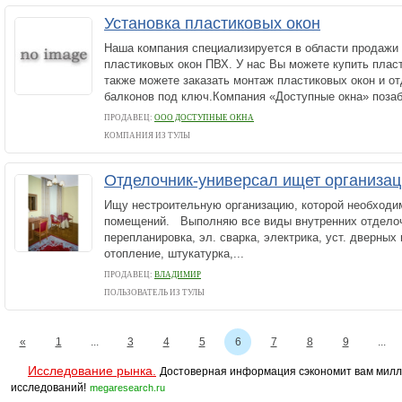
Установка пластиковых окон
Наша компания специализируется в области продажи 
пластиковых окон ПВХ. У нас Вы можете купить плас
также можете заказать монтаж пластиковых окон и о
балконов под ключ.Компания «Доступные окна» позабо
ПРОДАВЕЦ:
ООО ДОСТУПНЫЕ ОКНА
КОМПАНИЯ ИЗ ТУЛЫ
Отделочник-универсал ищет организа
Ищу нестроительную организацию, которой необходи
помещений. Выполняю все виды внутренних отделоч
перепланировка, эл. сварка, электрика, уст. дверных 
отопление, штукатурка,...
ПРОДАВЕЦ:
ВЛАДИМИР
ПОЛЬЗОВАТЕЛЬ ИЗ ТУЛЫ
«
1
...
3
4
5
6
7
8
9
...
Исследование рынка.
Достоверная информация сэкономит вам милл
исследований!
megaresearch.ru