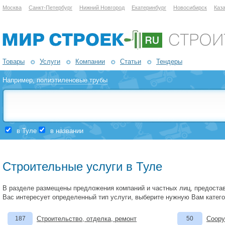
Москва
Санкт-Петербург
Нижний Новгород
Екатеринбург
Новосибирск
Каз
Товары
Услуги
Компании
Статьи
Тендеры
Например,
полиэтиленовые трубы
в Туле
в названии
Строительные услуги в Туле
В разделе размещены предложения компаний и частных лиц, предоста
Вас интересует определенный тип услуги, выберите нужную Вам катег
187
Строительство, отделка, ремонт
50
Соору