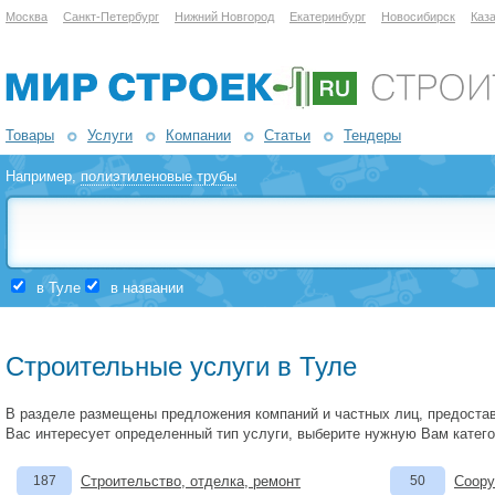
Москва
Санкт-Петербург
Нижний Новгород
Екатеринбург
Новосибирск
Каз
Товары
Услуги
Компании
Статьи
Тендеры
Например,
полиэтиленовые трубы
в Туле
в названии
Строительные услуги в Туле
В разделе размещены предложения компаний и частных лиц, предоста
Вас интересует определенный тип услуги, выберите нужную Вам катег
187
Строительство, отделка, ремонт
50
Соору