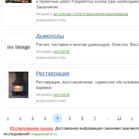
и проектных работ.Разработка эскиза (при необходимо
Заказчиком. ...
ПРОДАВЕЦ:
ИП ТОРГОВО-СТРОИТЕЛЬНАЯ КОМПАНИЯ КРЫШЕНЬ
КОМПАНИЯ ИЗ ТУЛЫ
Дымоходы
Расчет, поставка и монтаж дымоходов. Очистка. Вос
ПРОДАВЕЦ:
ООО АРТЭЛ
КОМПАНИЯ ИЗ ТУЛЫ
Реставрация
Реставрация, восстановление, сервисное обслуживан
барбекю
ПРОДАВЕЦ:
ООО АРТЭЛ
КОМПАНИЯ ИЗ ТУЛЫ
«
1
2
3
4
5
6
7
...
12
»
Исследование рынка.
Достоверная информация сэкономит вам милл
исследований!
megaresearch.ru