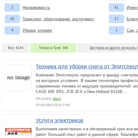
1
Недвижимость
41
Инжен
45
Транспорт, оборудование, инструмент
17
Благо
4
Уборка, клининг
1
Сад, 
Все, 9144
Только в Туле, 346
Доставка из других регионов, 
Техника для уборки снега от Элитспец
Компания Элитспецтех предлагает в аренду снегоубо
на выгодных условиях. В нашем технопарке професс
современная техника от ведущих производителей: эк
CASE 695 SR3, JCB 3CX и New Holland B115B,...
ПРОДАВЕЦ:
ИВАН
ПОЛЬЗОВАТЕЛЬ ИЗ ТУЛЫ
Услуги электриков
Выполняем качественно и в обговоренный срок все 
работ. Большой опыт работ в данной сфере. Квалиф