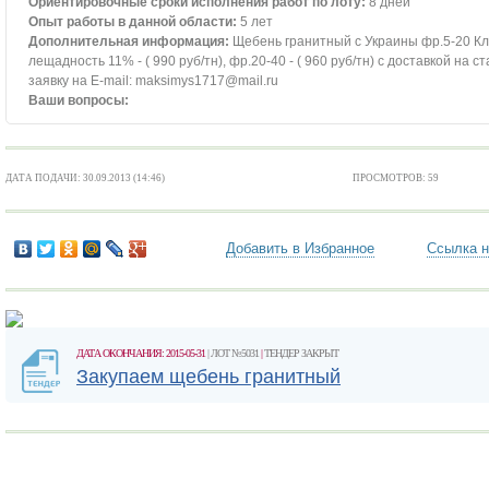
Ориентировочные сроки исполнения работ по лоту:
8 дней
Опыт работы в данной области:
5 лет
Дополнительная информация:
Щебень гранитный с Украины фр.5-20 Кла
лещадность 11% - ( 990 руб/тн), фр.20-40 - ( 960 руб/тн) с доставкой на
заявку на E-mail: maksimys1717@mail.ru
Ваши вопросы:
ДАТА ПОДАЧИ: 30.09.2013 (14:46)
ПРОСМОТРОВ: 59
Добавить в Избранное
Ссылка н
ДАТА ОКОНЧАНИЯ: 2015-05-31
| ЛОТ №5031
|
ТЕНДЕР ЗАКРЫТ
Закупаем щебень гранитный