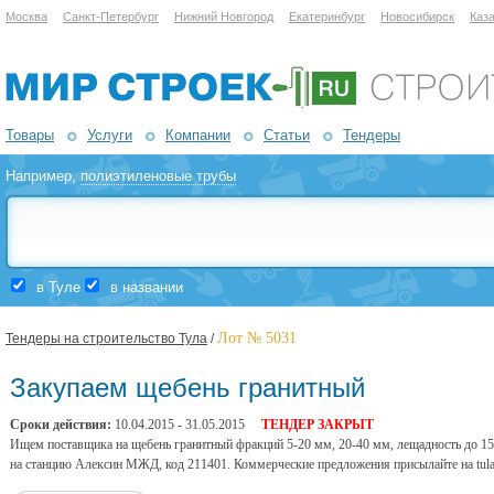
Москва
Санкт-Петербург
Нижний Новгород
Екатеринбург
Новосибирск
Каз
Товары
Услуги
Компании
Статьи
Тендеры
Например,
полиэтиленовые трубы
в Туле
в названии
Лот № 5031
Тендеры на строительство Тула
/
Закупаем щебень гранитный
Сроки действия:
10.04.2015 - 31.05.2015
ТЕНДЕР ЗАКРЫТ
Ищем поставщика на щебень гранитный фракций 5-20 мм, 20-40 мм, лещадность до 1
на станцию Алексин МЖД, код 211401. Коммерческие предложения присылайте на tul