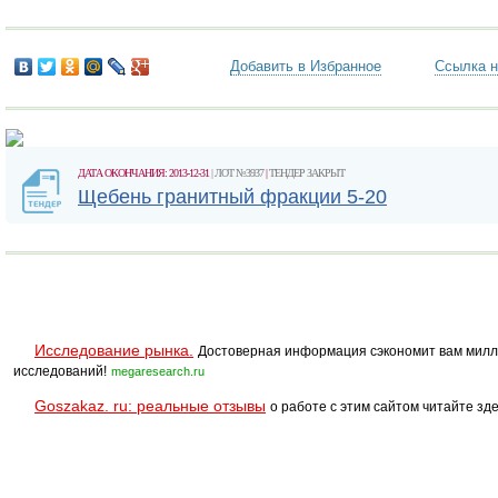
Добавить в Избранное
Ссылка н
ДАТА ОКОНЧАНИЯ: 2013-12-31
| ЛОТ №3937
|
ТЕНДЕР ЗАКРЫТ
Щебень гранитный фракции 5-20
Исследование рынка.
Достоверная информация сэкономит вам милл
исследований!
megaresearch.ru
Goszakaz. ru: реальные отзывы
о работе с этим сайтом читайте зде