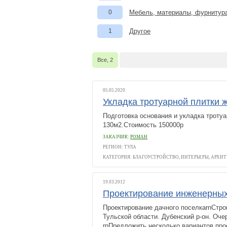
0
Мебель, материалы, фурнитур
1
Другое
Все, 2
05.05.2020
Укладка тротуарной плитки ж
Подготовка основания и укладка троту
130м2.Стоимость 150000р
ЗАКАЗЧИК:
РОМАН
РЕГИОН: ТУЛА
КАТЕГОРИЯ:
БЛАГОУСТРОЙСТВО, ИНТЕРЬЕРЫ, АРХИ
19.03.2012
Проектирование инженерных
Проектирование дачного поселкаrnСтро
Тульской области. Дубенский р-он. Оче
rnПредложить несколько вариантов прое