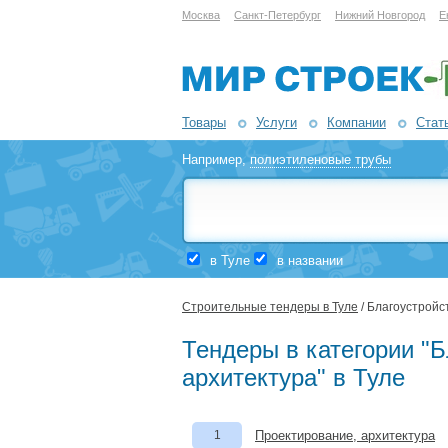
Москва
Санкт-Петербург
Нижний Новгород
Е
Товары
Услуги
Компании
Стат
Например,
полиэтиленовые трубы
в Туле
в названии
Строительные тендеры в Туле
/ Благоустройс
Тендеры в категории "Б
архитектура" в Туле
1
Проектирование, архитектура