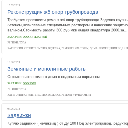
10.09.2013
Реконструкция жб опор трубопровода
Требуется произвести ремонт жб опор трубопровода.Заделка крупн
бетоном,шпаклевание специальным раствором и нанесение защитно
валиком.Стоимость работы 300 руб мкв общая квадратура 2000.за....
ЗАКАЗЧИК:
ООО ИНТЕРСТРОЙ
РЕГИОН: ТУЛА
КАТЕГОРИЯ:
СТРОИТЕЛЬСТВО, ОТДЕЛКА, РЕМОНТ
/
КВАРТИРЫ, ДОМА, ПОМЕЩЕНИЯ ПОД К
10.06.2013
Земляные и монолитные работы
Строительство жилого дома с подземным паркингом
ЗАКАЗЧИК:
ООО БОРН
РЕГИОН: ТУЛА
КАТЕГОРИЯ:
СТРОИТЕЛЬСТВО, ОТДЕЛКА, РЕМОНТ
/
ФУНДАМЕНТ
07.06.2012
Задвижки
Куплю задвижки ( неликвид ) от Ду 100 Под электропривод, редукто