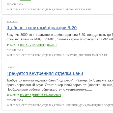
РЕГИОН: ТУЛА
КАТЕГОРИЯ:
СТРОИТЕЛЬСТВО, ОТДЕЛКА, РЕМОНТ
/
БЕТОН, РАСТВОР, ЖБИ
30.09.2013
Щебень гранитный фракции 5-20
Закупим 3000 тонн гранитного щебня фракции 5-20, лещедность до 1
станцию Алексин МЖД, 211401, Оплата строго по факту Тел 8-920-7
ЗАКАЗЧИК:
ООО ХИМПРОМОБОРУДОВАНИЕ
РЕГИОН: ТУЛА
КАТЕГОРИЯ:
СТРОИТЕЛЬСТВО, ОТДЕЛКА, РЕМОНТ
/
СЫПУЧИЕ, ИНЕРТНЫЕ МАТЕРИАЛЫ
17.09.2013
Требуется внутренняя отделка бани
Требуется полная отделки бани "под ключ". Размер: 6х7, двух-этаж
профилированный брус. Стоит в черновой варианте (коробка, крыша
Необходимые работы: обшивка стен с утеплителем,.....
ЗАКАЗЧИК:
ШМАКОВ ДМИТРИЙ АНАТОЛЬЕВИЧ
РЕГИОН: ТУЛА
КАТЕГОРИЯ:
СТРОИТЕЛЬСТВО, ОТДЕЛКА, РЕМОНТ
/
КВАРТИРЫ, ДОМА, ПОМЕЩЕНИЯ ПОД К