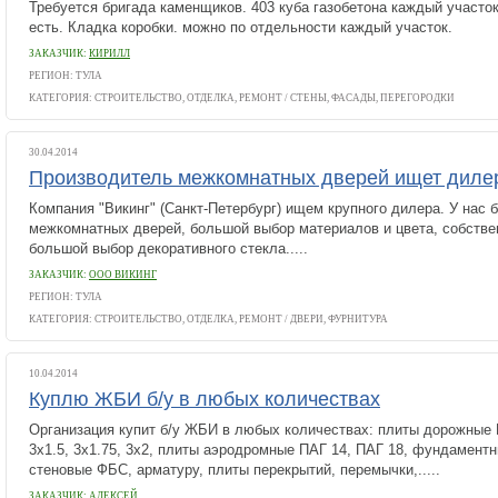
Требуется бригада каменщиков. 403 куба газобетона каждый участо
есть. Кладка коробки. можно по отдельности каждый участок.
ЗАКАЗЧИК:
КИРИЛЛ
РЕГИОН: ТУЛА
КАТЕГОРИЯ:
СТРОИТЕЛЬСТВО, ОТДЕЛКА, РЕМОНТ
/
СТЕНЫ, ФАСАДЫ, ПЕРЕГОРОДКИ
30.04.2014
Производитель межкомнатных дверей ищет диле
Компания "Викинг" (Санкт-Петербург) ищем крупного дилера. У нас 
межкомнатных дверей, большой выбор материалов и цвета, собстве
большой выбор декоративного стекла.....
ЗАКАЗЧИК:
ООО ВИКИНГ
РЕГИОН: ТУЛА
КАТЕГОРИЯ:
СТРОИТЕЛЬСТВО, ОТДЕЛКА, РЕМОНТ
/
ДВЕРИ, ФУРНИТУРА
10.04.2014
Куплю ЖБИ б/у в любых количествах
Организация купит б/у ЖБИ в любых количествах: плиты дорожные П
3х1.5, 3х1.75, 3х2, плиты аэродромные ПАГ 14, ПАГ 18, фундамент
стеновые ФБС, арматуру, плиты перекрытий, перемычки,.....
ЗАКАЗЧИК:
АЛЕКСЕЙ