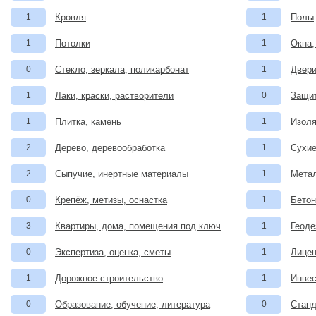
1
Кровля
1
Полы
1
Потолки
1
Окна,
0
Стекло, зеркала, поликарбонат
1
Двери
1
Лаки, краски, растворители
0
Защит
1
Плитка, камень
1
Изоля
2
Дерево, деревообработка
1
Сухие
2
Сыпучие, инертные материалы
1
Метал
0
Крепёж, метизы, оснастка
1
Бетон
3
Квартиры, дома, помещения под ключ
1
Геоде
0
Экспертиза, оценка, сметы
1
Лицен
1
Дорожное строительство
1
Инвес
0
Образование, обучение, литература
0
Станд