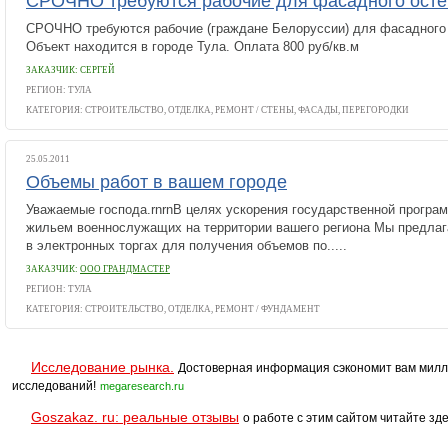
СРОЧНО требуются рабочие для фасадного осте
СРОЧНО требуются рабочие (граждане Белоруссии) для фасадного 
Объект находится в городе Тула. Оплата 800 руб/кв.м
ЗАКАЗЧИК: СЕРГЕЙ
РЕГИОН: ТУЛА
КАТЕГОРИЯ:
СТРОИТЕЛЬСТВО, ОТДЕЛКА, РЕМОНТ
/
СТЕНЫ, ФАСАДЫ, ПЕРЕГОРОДКИ
25.05.2011
Объемы работ в вашем городе
Уважаемые господа.rnrnВ целях ускорения государственной програ
жильем военнослужащих на территории вашего региона Мы предлаг
в электронных торгах для получения объемов по.....
ЗАКАЗЧИК:
ООО ГРАНДМАСТЕР
РЕГИОН: ТУЛА
КАТЕГОРИЯ:
СТРОИТЕЛЬСТВО, ОТДЕЛКА, РЕМОНТ
/
ФУНДАМЕНТ
Исследование рынка.
Достоверная информация сэкономит вам милл
исследований!
megaresearch.ru
Goszakaz. ru: реальные отзывы
о работе с этим сайтом читайте зде