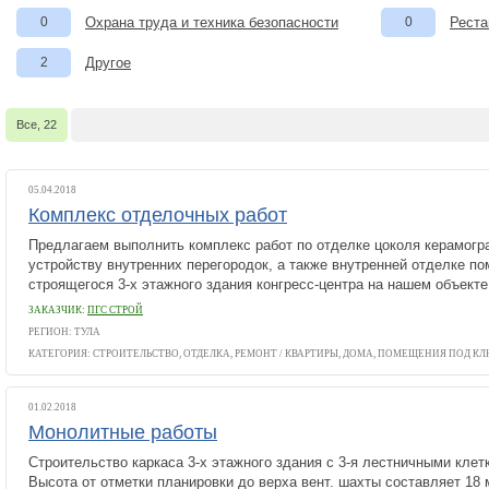
0
Охрана труда и техника безопасности
0
Реста
2
Другое
Все, 22
05.04.2018
Комплекс отделочных работ
Предлагаем выполнить комплекс работ по отделке цоколя керамогр
устройству внутренних перегородок, а также внутренней отделке п
строящегося 3-х этажного здания конгресс-центра на нашем объекте..
ЗАКАЗЧИК:
ПГС СТРОЙ
РЕГИОН: ТУЛА
КАТЕГОРИЯ:
СТРОИТЕЛЬСТВО, ОТДЕЛКА, РЕМОНТ
/
КВАРТИРЫ, ДОМА, ПОМЕЩЕНИЯ ПОД К
01.02.2018
Монолитные работы
Строительство каркаса 3-х этажного здания с 3-я лестничными клетк
Высота от отметки планировки до верха вент. шахты составляет 18 м